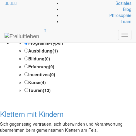
Soziales
Blog
Philosophie
Zielgruppe:
Geschlecht
Team
Toggl
Test Suche /Test Suche
navig
Programm-Typen
Ausbildung
(1)
Bildung
(0)
Erfahrung
(9)
Incentives
(0)
Kurse
(4)
Touren
(13)
Klettern mit Kindern
Sich gegenseitig vertrauen, sich überwinden und Verantwortung
übernehmen beim gemeinsamen Klettern am Fels.