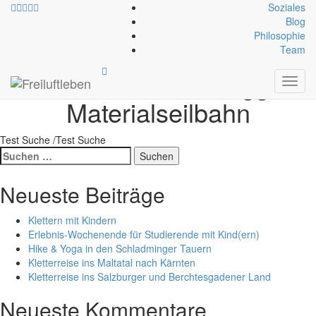
Soziales
Blog
Philosophie
Exklusiv-Leistung:
Kosten
Team
für die Bootsfahrt, ggf.
Toggl
navig
Materialseilbahn
Test Suche /Test Suche
Suche
nach:
Neueste Beiträge
Klettern mit Kindern
Erlebnis-Wochenende für Studierende mit Kind(ern)
Hike & Yoga in den Schladminger Tauern
Kletterreise ins Maltatal nach Kärnten
Kletterreise ins Salzburger und Berchtesgadener Land
Neueste Kommentare