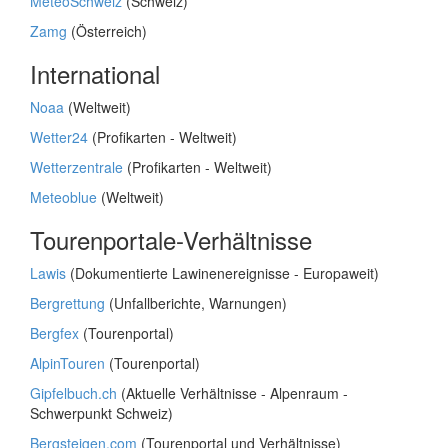
MeteoSchweiz
(Schweiz)
Zamg
(Österreich)
International
Noaa
(Weltweit)
Wetter24
(Profikarten - Weltweit)
Wetterzentrale
(Profikarten - Weltweit)
Meteoblue
(Weltweit)
Tourenportale-Verhältnisse
Lawis
(Dokumentierte Lawinenereignisse - Europaweit)
Bergrettung
(Unfallberichte, Warnungen)
Bergfex
(Tourenportal)
AlpinTouren
(Tourenportal)
Gipfelbuch.ch
(Aktuelle Verhältnisse - Alpenraum -
Schwerpunkt Schweiz)
Bergsteigen.com
(Tourenportal und Verhältnisse)