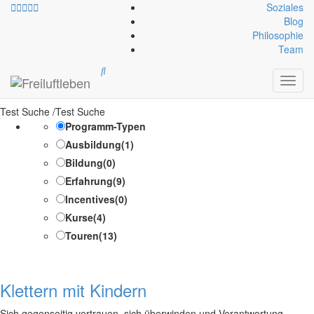
Soziales
Blog
Philosophie
Allgemeine Ausrüstung:
Team
Trinkflasche mind. 1l
Toggl
navig
Test Suche /Test Suche
Programm-Typen
Ausbildung
(1)
Bildung
(0)
Erfahrung
(9)
Incentives
(0)
Kurse
(4)
Touren
(13)
Klettern mit Kindern
Sich gegenseitig vertrauen, sich überwinden und Verantwortung